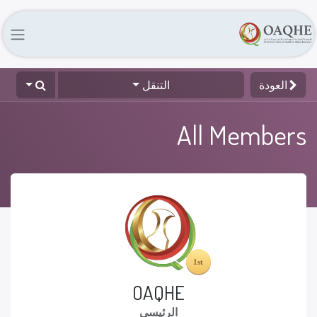
العودة
التنقل
All Members
OAQHE
الرئيسي