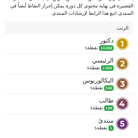
القصيرة في نهاية محتوى كل دورة. يمكن إحراز النقاط أيضاً في
المنتدى. اتبع هذا الرابط لإرشادات المنتدى.
الرتب
دكتور
نقطة
s
10,000
الرئيسي
نقطة
s
2,000
البكالوريوس
نقطة
s
500
طالب
نقطة
s
100
مبتدئ
نقطة
s
1